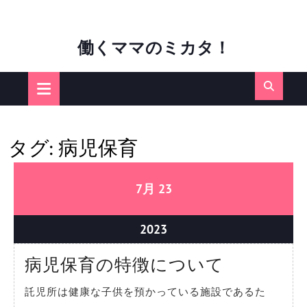
Skip
働くママのミカタ！
to
content
Open
Button
タグ:
病児保育
07/23/2023
07/23/2023
7月
23
07/23/2023
2023
病
病児保育の特徴について
児
託児所は健康な子供を預かっている施設であるた
保