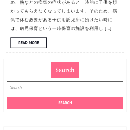
め、熱などの病気の症状があると一時的に子供を預
育
かってもらえなくなってしまいます。そのため、病
の
気で休む必要がある子供を託児所に預けたい時に
特
は、病児保育という一時保育の施設を利用し […]
徴
に
READ
READ MORE
MORE
つ
い
て
Search
Search
for: